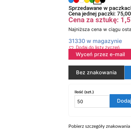
Sprzedawane w paczkach
Cena jednej paczki:
75,0
Cena za sztukę:
1,
Najniższa cena w ciągu osta
31330 w magazynie
Dodaj do listy życzeń
Wyceń przez e-mail
Bez znakowania
Ilość (szt.)
Dodaj
Pobierz szczegóły znakowania