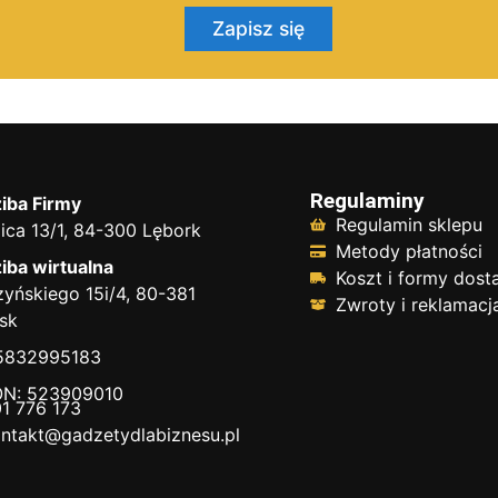
Zapisz się
Regulaminy
iba Firmy
Regulamin sklepu
ica 13/1, 84-300 Lębork
Metody płatności
iba wirtualna
Koszt i formy dos
yńskiego 15i/4, 80-381
Zwroty i reklamacj
sk
 5832995183
N: 523909010
1 776 173
ntakt@gadzetydlabiznesu.pl