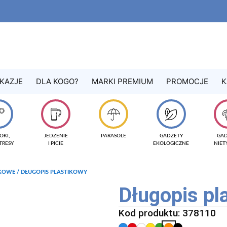
KAZJE
DLA KOGO?
MARKI PREMIUM
PROMOCJE
K
OKI,
JEDZENIE
PARASOLE
GADŻETY
GA
TRESY
I PICIE
EKOLOGICZNE
NIE
IKOWE
/ DŁUGOPIS PLASTIKOWY
Długopis p
Kod produktu: 378110