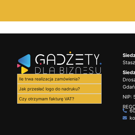
Siedz
Stasz
Siedz
Ile trwa realizacja zamówienia?
Drosz
Gdań
Jak przesłać logo do nadruku?
NIP:
Czy otrzymam fakturę VAT?
REGO
60
ko