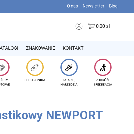
O nas
Newsletter
Blog
0,00
zł
ATALOGI
ZNAKOWANIE
KONTAKT
DŻETY
ELEKTRONIKA
LATARKI,
PODRÓŻE
TYPOWE
NARZĘDZIA
I REKREACJA
lastikowy NEWPORT