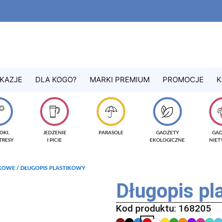
KAZJE
DLA KOGO?
MARKI PREMIUM
PROMOCJE
K
OKI,
JEDZENIE
PARASOLE
GADŻETY
GA
TRESY
I PICIE
EKOLOGICZNE
NIE
IKOWE
/ DŁUGOPIS PLASTIKOWY
Długopis p
Kod produktu: 168205