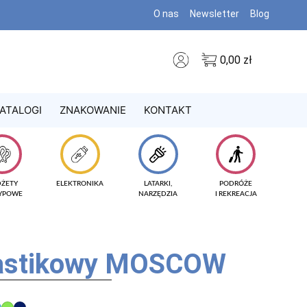
O nas
Newsletter
Blog
0,00
zł
ATALOGI
ZNAKOWANIE
KONTAKT
DŻETY
ELEKTRONIKA
LATARKI,
PODRÓŻE
TYPOWE
NARZĘDZIA
I REKREACJA
lastikowy MOSCOW