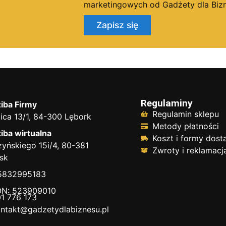
marketingowych od Gadżety dla Bizn
Zapisz się
Regulaminy
iba Firmy
Regulamin sklepu
ica 13/1, 84-300 Lębork
Metody płatności
iba wirtualna
Koszt i formy dos
yńskiego 15i/4, 80-381
Zwroty i reklamacj
sk
 5832995183
N: 523909010
1 776 173
ntakt@gadzetydlabiznesu.pl