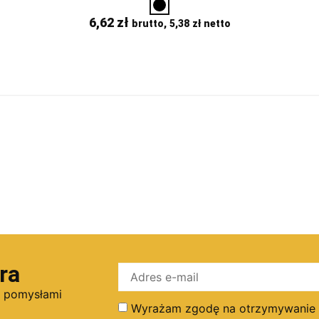
6,62
zł
brutto,
5,38
zł
netto
ra
i pomysłami
Wyrażam zgodę na otrzymywanie dr