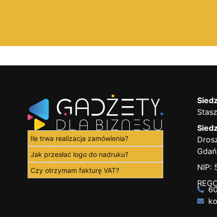
Siedz
Stasz
Siedz
Ile trwa realizacja zamówienia?
Drosz
Gdań
Jak przesłać logo do nadruku?
NIP:
Czy otrzymam fakturę VAT?
REGO
60
ko