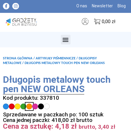
O nas
Newsletter
Blog
0,00
zł
MARKI PREMIUM
STRONA GŁÓWNA
/
ARTYKUŁY PIŚMIENNICZE
/
DŁUGOPISY
METALOWE
/ DŁUGOPIS METALOWY TOUCH PEN NEW ORLEANS
Długopis metalowy touch
pen NEW ORLEANS
Kod produktu: 337810
Sprzedawane w paczkach po: 100 sztuk
Cena jednej paczki:
418,00
zł
brutto
Cena za sztukę:
4,18
zł
brutto,
3,40
zł