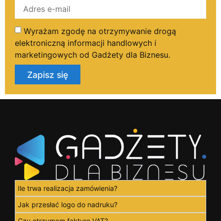
Wyrażam zgodę na otrzymywanie drogą
elektroniczną informacji handlowych i
marketingowych od Gadżety dla Biznesu.
Zapisz się
Ile trwa realizacja zamówienia?
Jak przesłać logo do nadruku?
Czy otrzymam fakturę VAT?