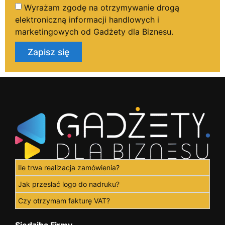
Wyrażam zgodę na otrzymywanie drogą
elektroniczną informacji handlowych i
marketingowych od Gadżety dla Biznesu.
Zapisz się
Ile trwa realizacja zamówienia?
Jak przesłać logo do nadruku?
Czy otrzymam fakturę VAT?
Siedziba Firmy