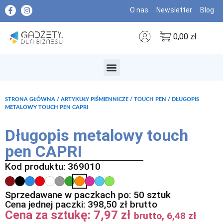
O nas
Newsletter
Blog
0,00
zł
MARKI PREMIUM
STRONA GŁÓWNA
/
ARTYKUŁY PIŚMIENNICZE
/
TOUCH PEN
/ DŁUGOPIS
METALOWY TOUCH PEN CAPRI
Długopis metalowy touch
pen CAPRI
Kod produktu: 369010
Sprzedawane w paczkach po: 50 sztuk
Cena jednej paczki:
398,50
zł
brutto
Cena za sztukę:
7,97
zł
brutto,
6,48
zł