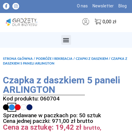
O nas
Newsletter
Blog
0,00
zł
MARKI PREMIUM
STRONA GŁÓWNA
/
PODRÓŻE I REKREACJA
/
CZAPKI Z DASZKIEM
/ CZAPKA Z
DASZKIEM 5 PANELI ARLINGTON
Czapka z daszkiem 5 paneli
ARLINGTON
Kod produktu: 060704
Sprzedawane w paczkach po: 50 sztuk
Cena jednej paczki:
971,00
zł
brutto
Cena za sztukę:
19,42
zł
brutto,