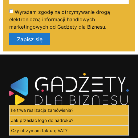
Wyrażam zgodę na otrzymywanie drogą
elektroniczną informacji handlowych i
marketingowych od Gadżety dla Biznesu.
Zapisz się
Ile trwa realizacja zamówienia?
Jak przesłać logo do nadruku?
Czy otrzymam fakturę VAT?