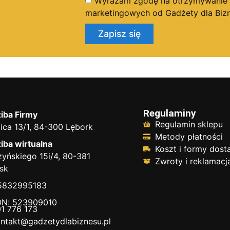
Wyrażam zgodę na otrzymywanie dr
marketingowych od Gadżety dla Bizn
Zapisz się
Regulaminy
iba Firmy
Regulamin sklepu
ica 13/1, 84-300 Lębork
Metody płatności
iba wirtualna
Koszt i formy dos
yńskiego 15i/4, 80-381
Zwroty i reklamacj
sk
 5832995183
N: 523909010
1 776 173
ntakt@gadzetydlabiznesu.pl