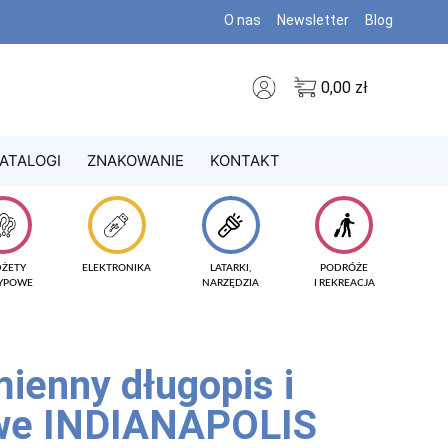
O nas
Newsletter
Blog
0,00
zł
ATALOGI
ZNAKOWANIE
KONTAKT
DŻETY
ELEKTRONIKA
LATARKI,
PODRÓŻE
TYPOWE
NARZĘDZIA
I REKREACJA
ienny długopis i
owe INDIANAPOLIS