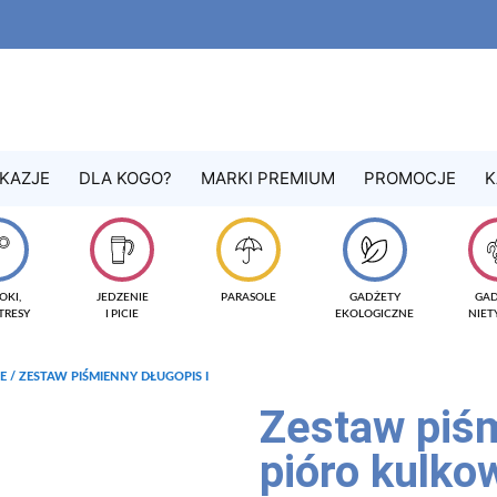
KAZJE
DLA KOGO?
MARKI PREMIUM
PROMOCJE
K
OKI,
JEDZENIE
PARASOLE
GADŻETY
GA
TRESY
I PICIE
EKOLOGICZNE
NIE
E
/ ZESTAW PIŚMIENNY DŁUGOPIS I
Zestaw piśm
pióro kulk