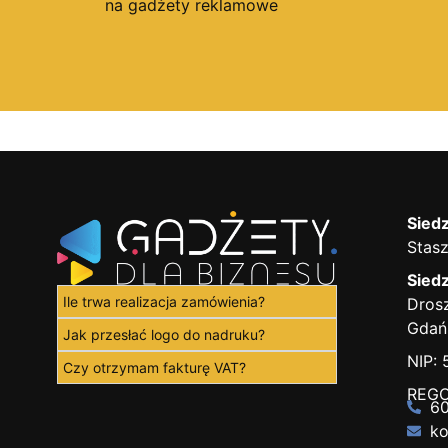
na gadżety reklamowe
Siedz
Stasz
Siedz
Ile trwa realizacja zamówienia?
Drosz
Gdań
Jak przesłać logo do nadruku?
NIP:
Czy otrzymam fakturę VAT?
REGO
60
ko