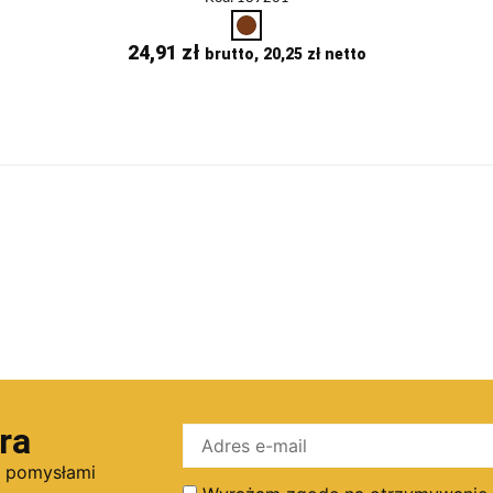
24,91
zł
brutto,
20,25
zł
netto
ra
i pomysłami