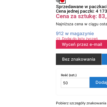
Sprzedawane w paczkach
Cena jednej paczki:
4 17
Cena za sztukę:
83
Najniższa cena w ciągu osta
912 w magazynie
Dodaj do listy życzeń
Wyceń przez e-mail
Bez znakowania
Ilość (szt.)
Dodaj
Pobierz szczegóły znakowania