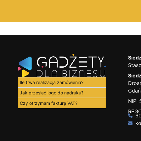
Siedz
Stasz
Siedz
Ile trwa realizacja zamówienia?
Drosz
Gdań
Jak przesłać logo do nadruku?
NIP:
Czy otrzymam fakturę VAT?
REGO
60
ko