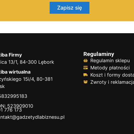
Zapisz się
Regulaminy
iba Firmy
Regulamin sklepu
ica 13/1, 84-300 Lębork
Metody płatności
iba wirtualna
Koszt i formy dos
yńskiego 15i/4, 80-381
Zwroty i reklamacj
sk
 5832995183
N: 523909010
1 776 173
ntakt@gadzetydlabiznesu.pl