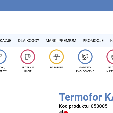
KAZJE
DLA KOGO?
MARKI PREMIUM
PROMOCJE
K
OKI,
JEDZENIE
PARASOLE
GADŻETY
GA
TRESY
I PICIE
EKOLOGICZNE
NIE
Termofor K
Kod produktu: 053805