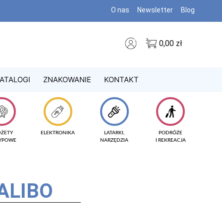
O nas
Newsletter
Blog
0,00
zł
ATALOGI
ZNAKOWANIE
KONTAKT
DŻETY
ELEKTRONIKA
LATARKI,
PODRÓŻE
TYPOWE
NARZĘDZIA
I REKREACJA
ALIBO