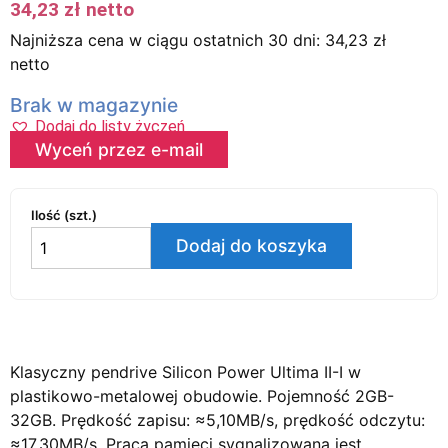
34,23
zł
netto
Najniższa cena w ciągu ostatnich 30 dni:
34,23
zł
netto
Brak w magazynie
Dodaj do listy życzeń
Wyceń przez e-mail
Ilość (szt.)
Dodaj do koszyka
Klasyczny pendrive Silicon Power Ultima II-I w
plastikowo-metalowej obudowie. Pojemność 2GB-
32GB. Prędkość zapisu: ≈5,10MB/s, prędkość odczytu:
≈17,30MB/s. Praca pamięci sygnalizowana jest