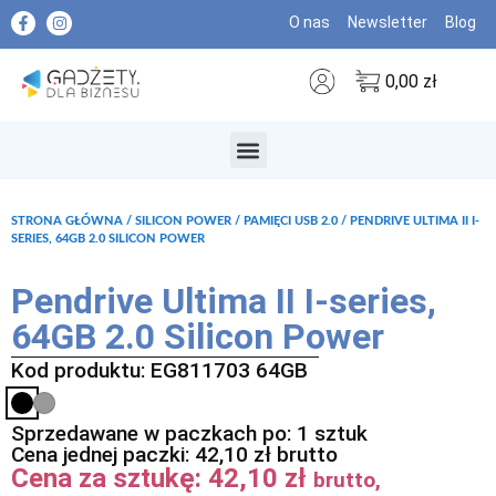
O nas
Newsletter
Blog
0,00
zł
MARKI PREMIUM
STRONA GŁÓWNA
/
SILICON POWER
/
PAMIĘCI USB 2.0
/ PENDRIVE ULTIMA II I-
SERIES, 64GB 2.0 SILICON POWER
Pendrive Ultima II I-series,
64GB 2.0 Silicon Power
Kod produktu: EG811703 64GB
Sprzedawane w paczkach po: 1 sztuk
Cena jednej paczki:
42,10
zł
brutto
Cena za sztukę:
42,10
zł
brutto,