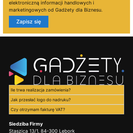
elektroniczną informacji handlowych i
marketingowych od Gadżety dla Biznesu.
Zapisz się
Ile trwa realizacja zamówienia?
Jak przesłać logo do nadruku?
Czy otrzymam fakturę VAT?
Siedziba Firmy
Staszica 13/1, 84-300 Lębork