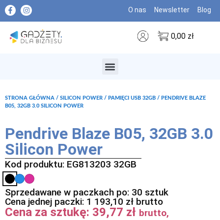
O nas
Newsletter
Blog
0,00
zł
MARKI PREMIUM
STRONA GŁÓWNA
/
SILICON POWER
/
PAMIĘCI USB 32GB
/ PENDRIVE BLAZE
B05, 32GB 3.0 SILICON POWER
Pendrive Blaze B05, 32GB 3.0
Silicon Power
Kod produktu: EG813203 32GB
Sprzedawane w paczkach po: 30 sztuk
Cena jednej paczki:
1 193,10
zł
brutto
Cena za sztukę:
39,77
zł
brutto,