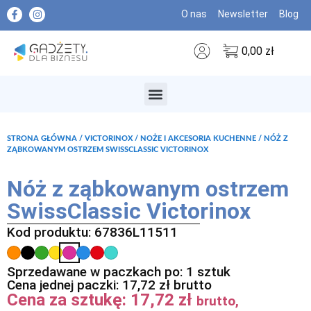
O nas
Newsletter
Blog
0,00
zł
MARKI PREMIUM
STRONA GŁÓWNA
/
VICTORINOX
/
NOŻE I AKCESORIA KUCHENNE
/ NÓŻ Z
ZĄBKOWANYM OSTRZEM SWISSCLASSIC VICTORINOX
Nóż z ząbkowanym ostrzem
SwissClassic Victorinox
Kod produktu: 67836L11511
Sprzedawane w paczkach po: 1 sztuk
Cena jednej paczki:
17,72
zł
brutto
Cena za sztukę:
17,72
zł
brutto,