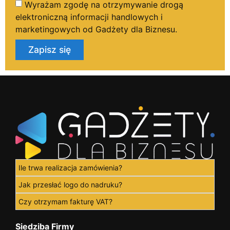
Wyrażam zgodę na otrzymywanie drogą
elektroniczną informacji handlowych i
marketingowych od Gadżety dla Biznesu.
Zapisz się
Ile trwa realizacja zamówienia?
Jak przesłać logo do nadruku?
Czy otrzymam fakturę VAT?
Siedziba Firmy