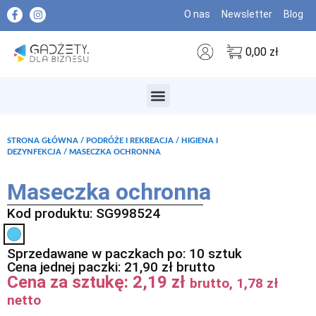
O nas
Newsletter
Blog
0,00
zł
MARKI PREMIUM
STRONA GŁÓWNA
/
PODRÓŻE I REKREACJA
/
HIGIENA I
DEZYNFEKCJA
/ MASECZKA OCHRONNA
Maseczka ochronna
Kod produktu: SG998524
Sprzedawane w paczkach po: 10 sztuk
Cena jednej paczki:
21,90
zł
brutto
Cena za sztukę:
2,19
zł
brutto,
1,78
zł
netto