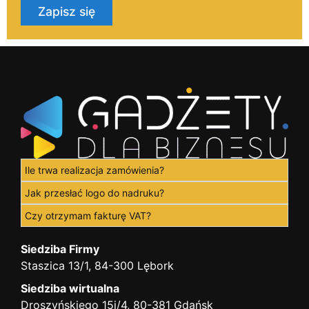
Zapisz się
Ile trwa realizacja zamówienia?
Jak przesłać logo do nadruku?
Czy otrzymam fakturę VAT?
Siedziba Firmy
Staszica 13/1, 84-300 Lębork
Siedziba wirtualna
Droszyńskiego 15i/4, 80-381 Gdańsk