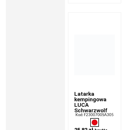
Latarka
kempingowa
LUCA
Schwarzwolf
Kod: F2300700SA305
25,82
zł