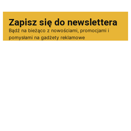
Zapisz się do newslettera
Bądź na bieżąco z nowościami, promocjami i
pomysłami na gadżety reklamowe
Wyrażam zgodę na otrzymywanie drogą
elektroniczną informacji handlowych i
marketingowych od Gadżety dla Biznesu.
Zapisz się