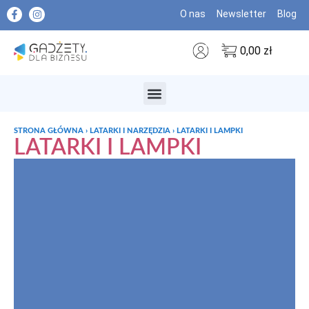
O nas
Newsletter
Blog
0,00
zł
MARKI PREMIUM
STRONA GŁÓWNA
›
LATARKI I NARZĘDZIA
›
LATARKI I LAMPKI
LATARKI I LAMPKI