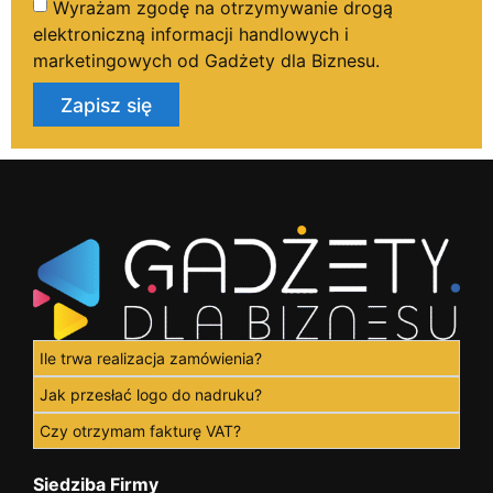
Wyrażam zgodę na otrzymywanie drogą
elektroniczną informacji handlowych i
marketingowych od Gadżety dla Biznesu.
Zapisz się
Ile trwa realizacja zamówienia?
Jak przesłać logo do nadruku?
Czy otrzymam fakturę VAT?
Siedziba Firmy