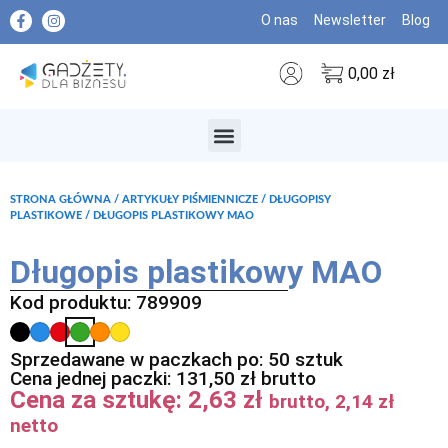
O nas
Newsletter
Blog
0,00
zł
MARKI PREMIUM
STRONA GŁÓWNA
/
ARTYKUŁY PIŚMIENNICZE
/
DŁUGOPISY
PLASTIKOWE
/ DŁUGOPIS PLASTIKOWY MAO
Długopis plastikowy MAO
Kod produktu: 789909
Sprzedawane w paczkach po: 50 sztuk
Cena jednej paczki:
131,50
zł
brutto
Cena za sztukę:
2,63
zł
brutto,
2,14
zł
netto