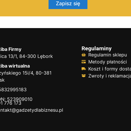
Zapisz się
Regulaminy
iba Firmy
Regulamin sklepu
ica 13/1, 84-300 Lębork
Metody płatności
iba wirtualna
Koszt i formy dos
yńskiego 15i/4, 80-381
Zwroty i reklamacj
sk
 5832995183
N: 523909010
1 776 173
ntakt@gadzetydlabiznesu.pl