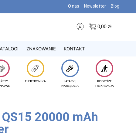
O nas
Newsletter
Blog
0,00
zł
ATALOGI
ZNAKOWANIE
KONTAKT
DŻETY
ELEKTRONIKA
LATARKI,
PODRÓŻE
TYPOWE
NARZĘDZIA
I REKREACJA
k QS15 20000 mAh
er