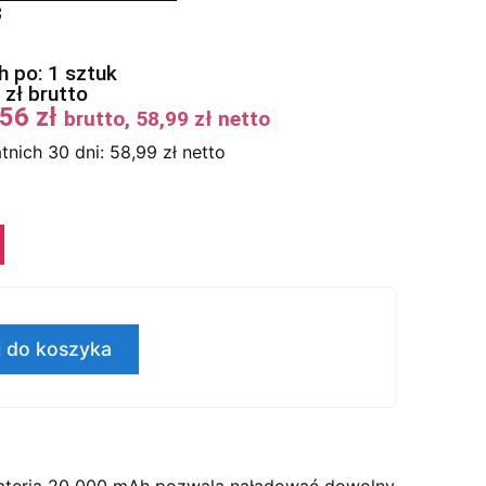
3
 po: 1 sztuk
6
zł
brutto
,56
zł
brutto,
58,99
zł
netto
tnich 30 dni:
58,99
zł
netto
 do koszyka
bateria 20 000 mAh pozwala naładować dowolny