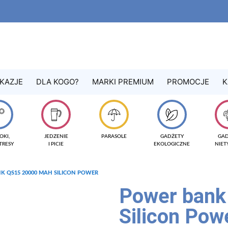
KAZJE
DLA KOGO?
MARKI PREMIUM
PROMOCJE
K
OKI,
JEDZENIE
PARASOLE
GADŻETY
GA
TRESY
I PICIE
EKOLOGICZNE
NIE
K QS15 20000 MAH SILICON POWER
Power ban
Silicon Pow