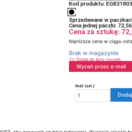
Kod produktu: EG83180
Sprzedawane w paczkach
Cena jednej paczki:
72,5
Cena za sztukę:
72
Najniższa cena w ciągu osta
Brak w magazynie
Dodaj do listy życzeń
Wyceń przez e-mail
Ilość (szt.)
Dodaj
OST, aby zapewnić szybkie ładowanie. Wysokiej jakości 