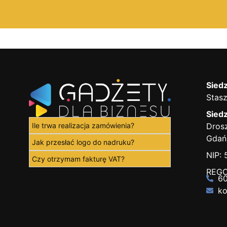
Siedz
Stasz
Siedz
Ile trwa realizacja zamówienia?
Drosz
Gdań
Jak przesłać logo do nadruku?
NIP:
Czy otrzymam fakturę VAT?
REGO
60
ko