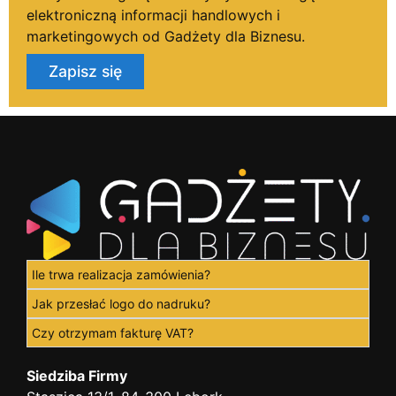
elektroniczną informacji handlowych i
marketingowych od Gadżety dla Biznesu.
Zapisz się
Ile trwa realizacja zamówienia?
Jak przesłać logo do nadruku?
Czy otrzymam fakturę VAT?
Siedziba Firmy