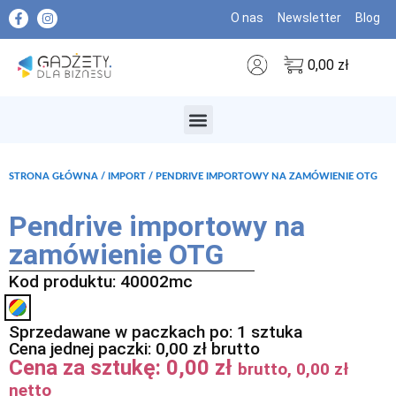
O nas
Newsletter
Blog
0,00
zł
MARKI PREMIUM
STRONA GŁÓWNA
/
IMPORT
/ PENDRIVE IMPORTOWY NA ZAMÓWIENIE OTG
Pendrive importowy na
zamówienie OTG
Kod produktu: 40002mc
Sprzedawane w paczkach po: 1 sztuka
Cena jednej paczki:
0,00
zł
brutto
Cena za sztukę:
0,00
zł
brutto,
0,00
zł
netto