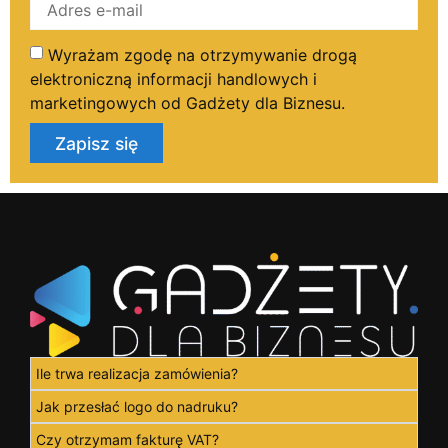
Wyrażam zgodę na otrzymywanie drogą
elektroniczną informacji handlowych i
marketingowych od Gadżety dla Biznesu.
Zapisz się
Ile trwa realizacja zamówienia?
Jak przesłać logo do nadruku?
Czy otrzymam fakturę VAT?