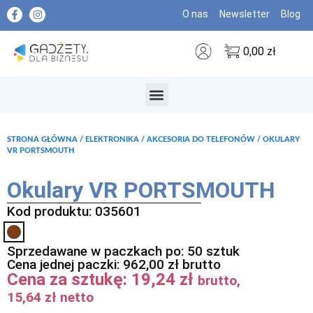
O nas
Newsletter
Blog
0,00
zł
MARKI PREMIUM
STRONA GŁÓWNA
/
ELEKTRONIKA
/
AKCESORIA DO TELEFONÓW
/ OKULARY
VR PORTSMOUTH
Okulary VR PORTSMOUTH
Kod produktu: 035601
Sprzedawane w paczkach po: 50 sztuk
Cena jednej paczki:
962,00
zł
brutto
Cena za sztukę:
19,24
zł
brutto,
15,64
zł
netto