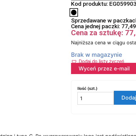
Kod produktu: EG05990
Sprzedawane w paczkach
Cena jednej paczki:
77,4
Cena za sztukę:
77
Najniższa cena w ciągu osta
Brak w magazynie
Dodaj do listy życzeń
Wyceń przez e-mail
Ilość (szt.)
Dodaj
htning i type-C. Po wygrawerowaniu logo jest podświetlon