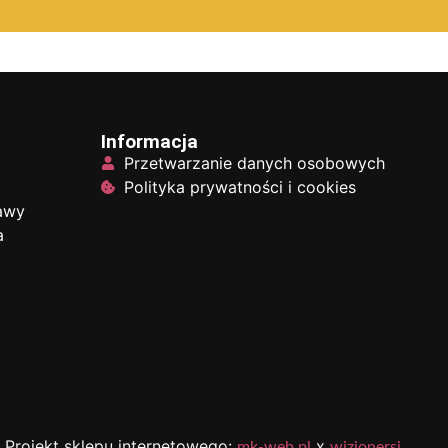
Informacja
Przetwarzanie danych osobowych
Polityka prywatności i cookies
tawy
a
Projekt sklepu internetowego:
x
mk-web.pl
wizjonersi