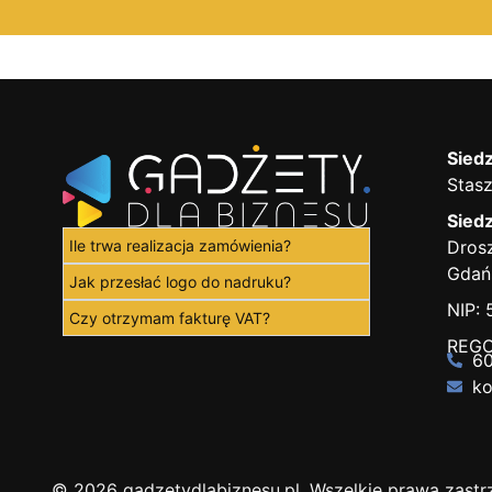
Siedz
Stasz
Siedz
Ile trwa realizacja zamówienia?
Drosz
Gdań
Jak przesłać logo do nadruku?
NIP:
Czy otrzymam fakturę VAT?
REGO
60
ko
© 2026 gadzetydlabiznesu.pl. Wszelkie prawa zastr