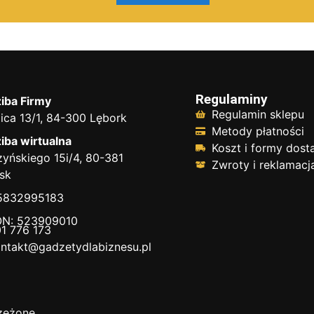
Regulaminy
iba Firmy
Regulamin sklepu
ica 13/1, 84-300 Lębork
Metody płatności
iba wirtualna
Koszt i formy dos
yńskiego 15i/4, 80-381
Zwroty i reklamacj
sk
 5832995183
N: 523909010
1 776 173
ntakt@gadzetydlabiznesu.pl
zeżone.