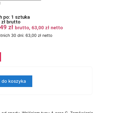
3
 po: 1 sztuka
9
zł
brutto
,49
zł
brutto,
63,00
zł
netto
tnich 30 dni:
63,00
zł
netto
 do koszyka
e od spodu. Wejściem typu A orac C. Zamówienia