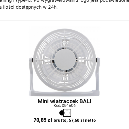
a ilości dostępnych w 24h.
Mini wiatraczek BALI
Kod: 084606
70,85
zł
brutto,
57,60
zł
netto