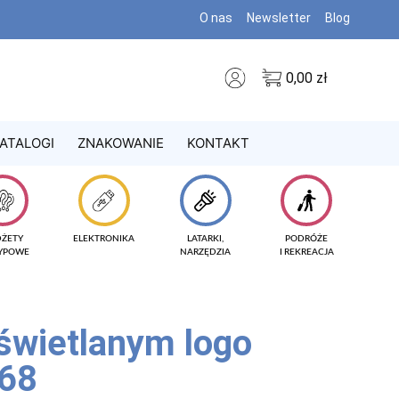
O nas
Newsletter
Blog
0,00
zł
ATALOGI
ZNAKOWANIE
KONTAKT
DŻETY
ELEKTRONIKA
LATARKI,
PODRÓŻE
TYPOWE
NARZĘDZIA
I REKREACJA
świetlanym logo
68