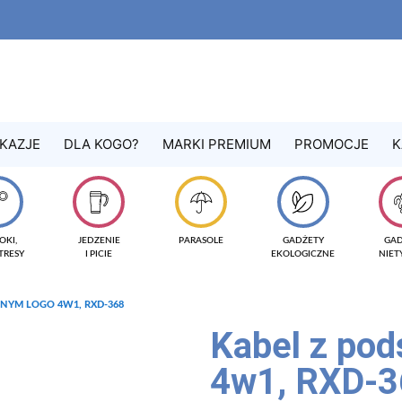
KAZJE
DLA KOGO?
MARKI PREMIUM
PROMOCJE
K
OKI,
JEDZENIE
PARASOLE
GADŻETY
GA
TRESY
I PICIE
EKOLOGICZNE
NIE
ANYM LOGO 4W1, RXD-368
Kabel z pod
4w1, RXD-3