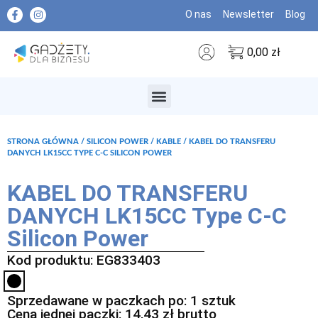
O nas
Newsletter
Blog
0,00
zł
MARKI PREMIUM
STRONA GŁÓWNA
/
SILICON POWER
/
KABLE
/ KABEL DO TRANSFERU
DANYCH LK15CC TYPE C-C SILICON POWER
KABEL DO TRANSFERU
DANYCH LK15CC Type C-C
Silicon Power
Kod produktu: EG833403
Sprzedawane w paczkach po: 1 sztuk
Cena jednej paczki:
14,43
zł
brutto