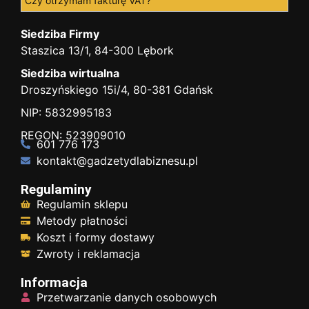
Czy otrzymam fakturę VAT?
Siedziba Firmy
Staszica 13/1, 84-300 Lębork
Siedziba wirtualna
Droszyńskiego 15i/4, 80-381 Gdańsk
NIP: 5832995183
REGON: 523909010
601 776 173
kontakt@gadzetydlabiznesu.pl
Regulaminy
Regulamin sklepu
Metody płatności
Koszt i formy dostawy
Zwroty i reklamacja
Informacja
Przetwarzanie danych osobowych