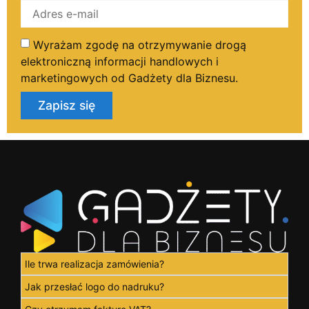
Wyrażam zgodę na otrzymywanie drogą
elektroniczną informacji handlowych i
marketingowych od Gadżety dla Biznesu.
Zapisz się
Ile trwa realizacja zamówienia?
Jak przesłać logo do nadruku?