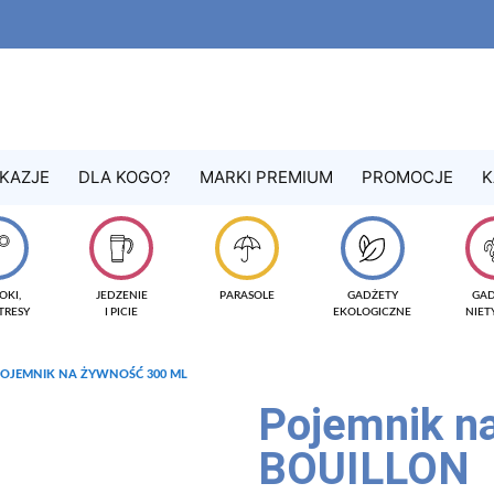
KAZJE
DLA KOGO?
MARKI PREMIUM
PROMOCJE
K
OKI,
JEDZENIE
PARASOLE
GADŻETY
GA
TRESY
I PICIE
EKOLOGICZNE
NIE
POJEMNIK NA ŻYWNOŚĆ 300 ML
Pojemnik n
BOUILLON