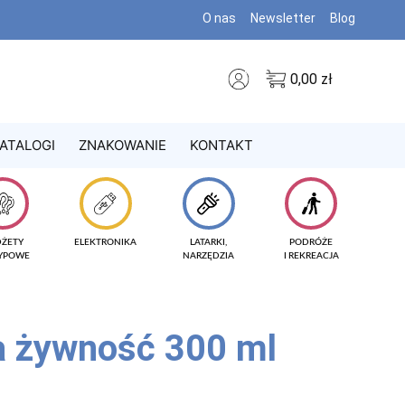
O nas
Newsletter
Blog
0,00
zł
ATALOGI
ZNAKOWANIE
KONTAKT
DŻETY
ELEKTRONIKA
LATARKI,
PODRÓŻE
TYPOWE
NARZĘDZIA
I REKREACJA
a żywność 300 ml