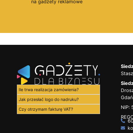
na gadżety reklamowe
Siedz
Stasz
Siedz
Ile trwa realizacja zamówienia?
Drosz
Gdań
Jak przesłać logo do nadruku?
NIP:
Czy otrzymam fakturę VAT?
REGO
60
ko