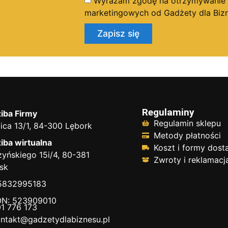
Wyrażam zgodę na otrzymywanie dr
marketingowych od Gadżety dla Bizn
Zapisz się
Regulaminy
iba Firmy
Regulamin sklepu
ica 13/1, 84-300 Lębork
Metody płatności
iba wirtualna
Koszt i formy dos
yńskiego 15i/4, 80-381
Zwroty i reklamacj
sk
 5832995183
N: 523909010
1 776 173
ntakt@gadzetydlabiznesu.pl