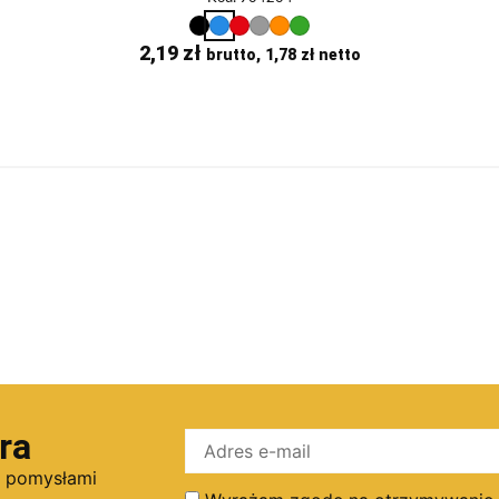
2,19
zł
brutto,
1,78
zł
netto
ra
i pomysłami