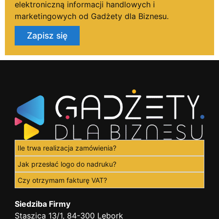
elektroniczną informacji handlowych i
marketingowych od Gadżety dla Biznesu.
Zapisz się
Ile trwa realizacja zamówienia?
Jak przesłać logo do nadruku?
Czy otrzymam fakturę VAT?
Siedziba Firmy
Staszica 13/1, 84-300 Lębork