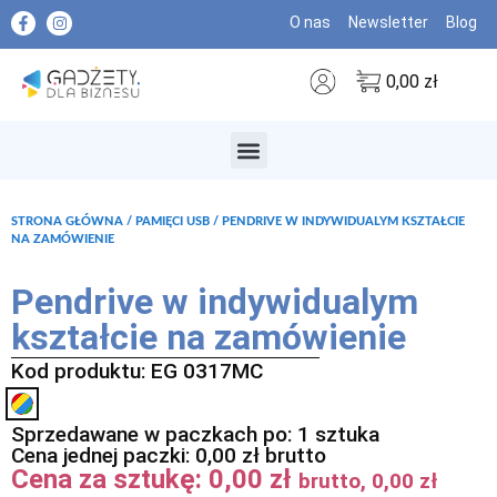
O nas
Newsletter
Blog
0,00
zł
MARKI PREMIUM
STRONA GŁÓWNA
/
PAMIĘCI USB
/ PENDRIVE W INDYWIDUALYM KSZTAŁCIE
NA ZAMÓWIENIE
Pendrive w indywidualym
kształcie na zamówienie
Kod produktu: EG 0317MC
Sprzedawane w paczkach po: 1 sztuka
Cena jednej paczki:
0,00
zł
brutto
Cena za sztukę:
0,00
zł
brutto,
0,00
zł