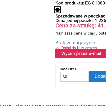
Kod produktu: EG 8138
Sprzedawane w paczkach
Cena jednej paczki:
1 23
Cena za sztukę:
41
Najniższa cena w ciągu osta
Brak w magazynie
Dodaj do listy życzeń
Wyceń przez e-mail
Ilość (szt.)
Dodaj
osób, które cenią sobie prostotę i wygodę. Pendrive zost