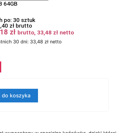
03 64GB
 po: 30 sztuk
5,40
zł
brutto
,18
zł
brutto,
33,48
zł
netto
tnich 30 dni:
33,48
zł
netto
 do koszyka
ał wyposażony w specjalną końcówkę, dzięki której