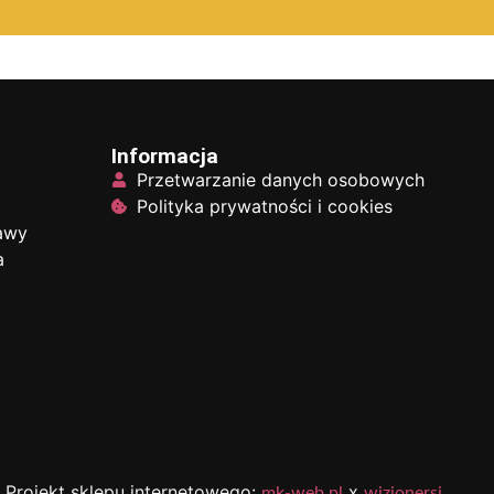
Informacja
Przetwarzanie danych osobowych
Polityka prywatności i cookies
tawy
a
Projekt sklepu internetowego:
x
mk-web.pl
wizjonersi