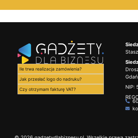
Siedz
Stasz
Siedz
Ile trwa realizacja zamówienia?
Drosz
Gdań
Jak przesłać logo do nadruku?
NIP:
Czy otrzymam fakturę VAT?
REGO
60
ko
© 2026 gadzetydlabiznesu.pl. Wszelkie prawa zastr