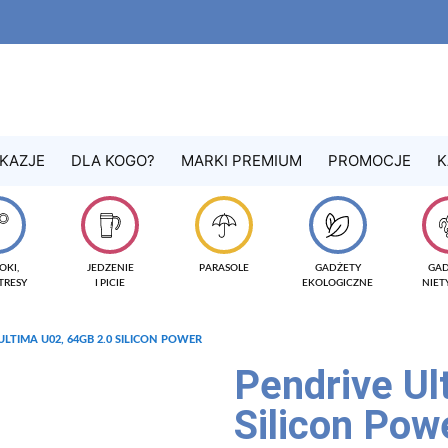
KAZJE
DLA KOGO?
MARKI PREMIUM
PROMOCJE
K
OKI,
JEDZENIE
PARASOLE
GADŻETY
GA
TRESY
I PICIE
EKOLOGICZNE
NIE
ULTIMA U02, 64GB 2.0 SILICON POWER
Pendrive Ul
Silicon Pow