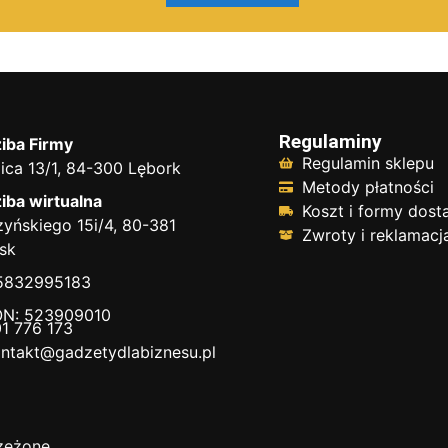
Regulaminy
iba Firmy
Regulamin sklepu
ica 13/1, 84-300 Lębork
Metody płatności
iba wirtualna
Koszt i formy dos
yńskiego 15i/4, 80-381
Zwroty i reklamacj
sk
 5832995183
N: 523909010
1 776 173
ntakt@gadzetydlabiznesu.pl
zeżone.