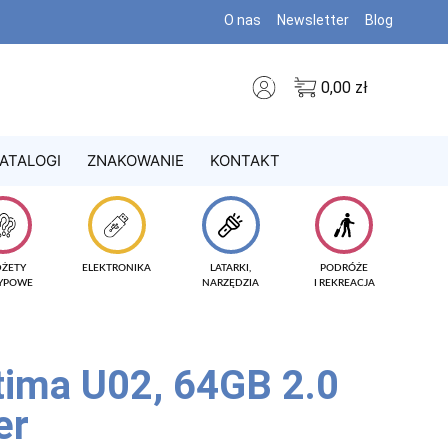
O nas
Newsletter
Blog
0,00
zł
ATALOGI
ZNAKOWANIE
KONTAKT
DŻETY
ELEKTRONIKA
LATARKI,
PODRÓŻE
TYPOWE
NARZĘDZIA
I REKREACJA
tima U02, 64GB 2.0
er