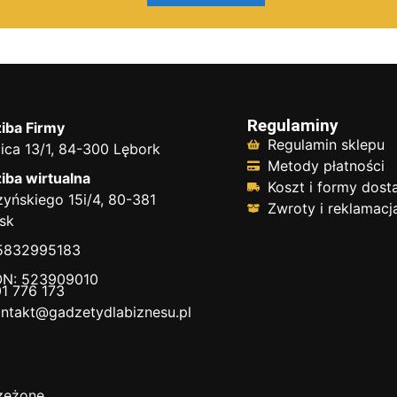
Regulaminy
iba Firmy
Regulamin sklepu
ica 13/1, 84-300 Lębork
Metody płatności
iba wirtualna
Koszt i formy dos
yńskiego 15i/4, 80-381
Zwroty i reklamacj
sk
 5832995183
N: 523909010
1 776 173
ntakt@gadzetydlabiznesu.pl
zeżone.