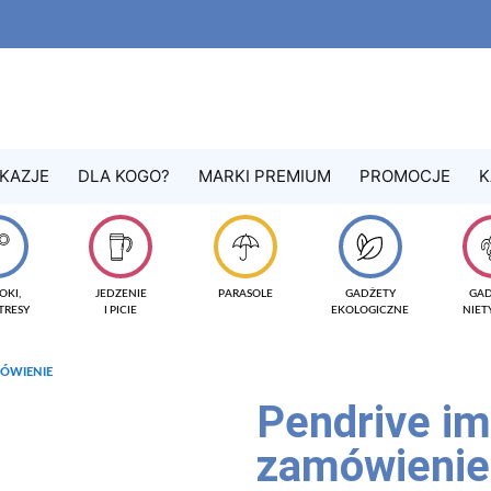
KAZJE
DLA KOGO?
MARKI PREMIUM
PROMOCJE
K
OKI,
JEDZENIE
PARASOLE
GADŻETY
GA
TRESY
I PICIE
EKOLOGICZNE
NIE
ÓWIENIE
Pendrive i
zamówienie