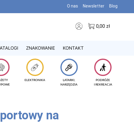
O nas
Newsletter
Blog
0,00
zł
ATALOGI
ZNAKOWANIE
KONTAKT
DŻETY
ELEKTRONIKA
LATARKI,
PODRÓŻE
TYPOWE
NARZĘDZIA
I REKREACJA
mportowy na