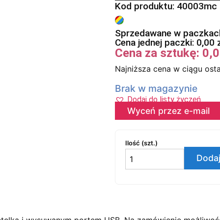
Kod produktu: 40003mc
Sprzedawane w paczkach
Cena jednej paczki:
0,00
Cena za sztukę:
0,
Najniższa cena w ciągu osta
Brak w magazynie
Dodaj do listy życzeń
Wyceń przez e-mail
Ilość (szt.)
Dodaj
pętelką i wysuwanym portem USB. Na zamówienie możliwość