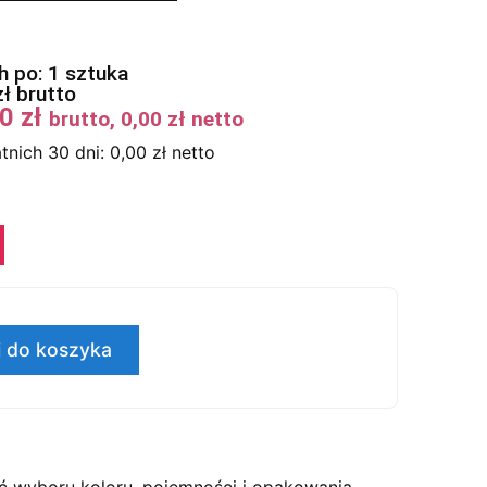
 po: 1 sztuka
zł
brutto
00
zł
brutto,
0,00
zł
netto
tnich 30 dni:
0,00
zł
netto
 do koszyka
 wyboru koloru, pojemności i opakowania.