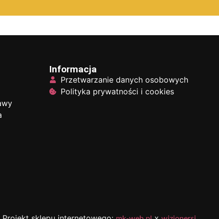
Informacja
Przetwarzanie danych osobowych
Polityka prywatności i cookies
tawy
a
Projekt sklepu internetowego:
x
mk-web.pl
wizjonersi