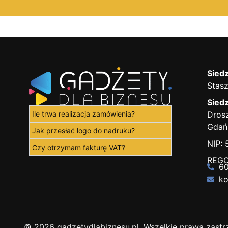
Siedz
Stasz
Siedz
Ile trwa realizacja zamówienia?
Drosz
Gdań
Jak przesłać logo do nadruku?
NIP:
Czy otrzymam fakturę VAT?
REGO
60
ko
© 2026 gadzetydlabiznesu.pl. Wszelkie prawa zastr