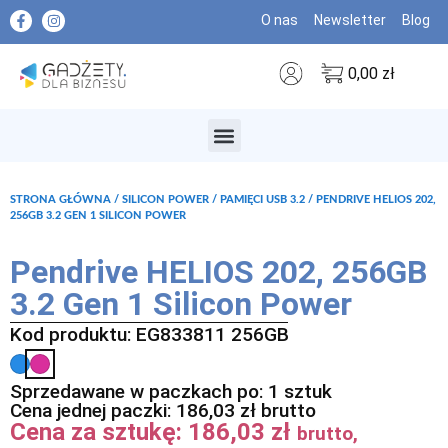
O nas
Newsletter
Blog
0,00
zł
MARKI PREMIUM
STRONA GŁÓWNA
/
SILICON POWER
/
PAMIĘCI USB 3.2
/ PENDRIVE HELIOS 202,
256GB 3.2 GEN 1 SILICON POWER
Pendrive HELIOS 202, 256GB
3.2 Gen 1 Silicon Power
Kod produktu: EG833811 256GB
Sprzedawane w paczkach po: 1 sztuk
Cena jednej paczki:
186,03
zł
brutto
Cena za sztukę:
186,03
zł
brutto,