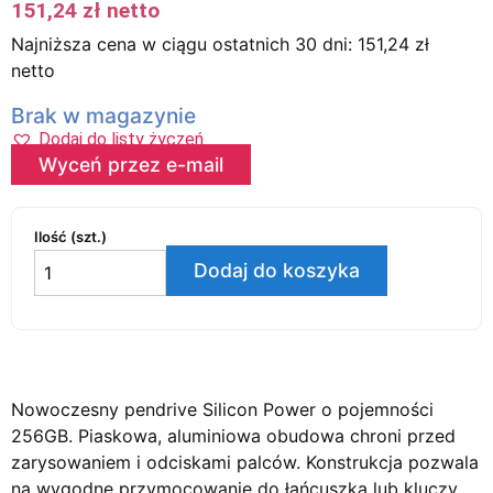
151,24
zł
netto
Najniższa cena w ciągu ostatnich 30 dni:
151,24
zł
netto
Brak w magazynie
Dodaj do listy życzeń
Wyceń przez e-mail
Ilość (szt.)
Dodaj do koszyka
Nowoczesny pendrive Silicon Power o pojemności
256GB. Piaskowa, aluminiowa obudowa chroni przed
zarysowaniem i odciskami palców. Konstrukcja pozwala
na wygodne przymocowanie do łańcuszka lub kluczy.