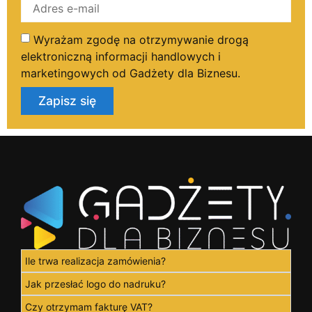
Wyrażam zgodę na otrzymywanie drogą
elektroniczną informacji handlowych i
marketingowych od Gadżety dla Biznesu.
Zapisz się
Ile trwa realizacja zamówienia?
Jak przesłać logo do nadruku?
Czy otrzymam fakturę VAT?